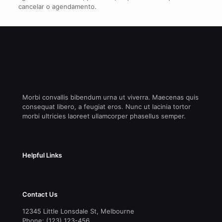
cancelar o agendamento.
Morbi convallis bibendum urna ut viverra. Maecenas quis
consequat libero, a feugiat eros. Nunc ut lacinia tortor
morbi ultricies laoreet ullamcorper phasellus semper.
Helpful Links
Contact Us
12345 Little Lonsdale St, Melbourne
Phone: (123) 123-456